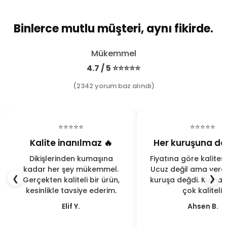
Binlerce mutlu müşteri, aynı fikirde.
Mükemmel
4.7 / 5 ⭐⭐⭐⭐⭐
(2342 yorum baz alındı)
⭐⭐⭐⭐⭐
⭐⭐⭐⭐⭐
Kalite inanılmaz 🔥
Her kuruşuna de
Dikişlerinden kumaşına
Fiyatına göre kalites
kadar her şey mükemmel.
Ucuz değil ama verd
❮
❯
Gerçekten kaliteli bir ürün,
kuruşa değdi. Kumaş
kesinlikle tavsiye ederim.
çok kaliteli.
Elif Y.
Ahsen B.